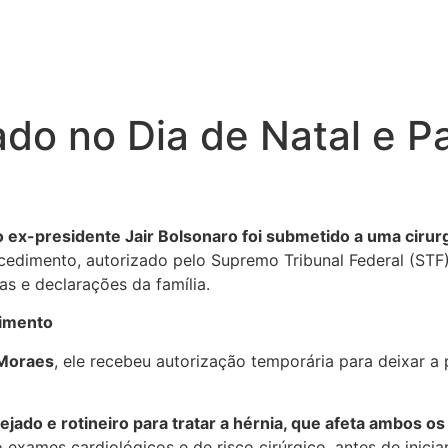
do no Dia de Natal e Pa
 ex-presidente Jair Bolsonaro foi submetido a uma cirurgi
edimento, autorizado pelo Supremo Tribunal Federal (STF
s e declarações da família.
dimento
 Moraes
, ele recebeu autorização temporária para deixar a 
nejado e rotineiro para tratar a hérnia, que afeta ambos os 
do exames cardiológicos e de risco cirúrgico, antes de inic