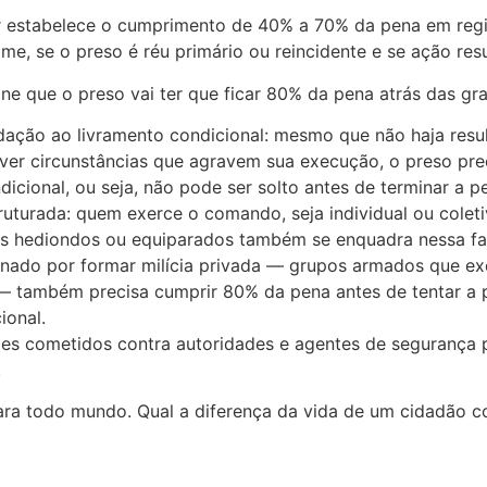
or estabelece o cumprimento de 40% a 70% da pena em reg
me, se o preso é réu primário ou reincidente e se ação res
e que o preso vai ter que ficar 80% da pena atrás das gra
ção ao livramento condicional: mesmo que não haja result
iver circunstâncias que agravem sua execução, o preso pr
dicional, ou seja, não pode ser solto antes de terminar a pe
uturada: quem exerce o comando, seja individual ou colet
es hediondos ou equiparados também se enquadra nessa fa
denado por formar milícia privada — grupos armados que e
 — também precisa cumprir 80% da pena antes de tentar a
ional.
imes cometidos contra autoridades e agentes de segurança 
.
ara todo mundo. Qual a diferença da vida de um cidadão