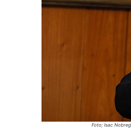
Foto; Isac Nob
re
g