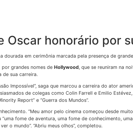
 Oscar honorário por su
eta dourada em cerimônia marcada pela presença de grand
o por grandes nomes de
Hollywood
, que se reuniram na no
 de sua carreira.
ssão Impossível”, saga que marcou a carreira do ator ameri
siasmados de colegas como Colin Farrell e Emilio Estéve
Minority Report” e “Guerra dos Mundos”.
hecimento. “Meu amor pelo cinema começou desde muito jo
u “uma fome de aventura, uma fome de conhecimento, um
 ver o mundo”. “Abriu meus olhos”, completou.