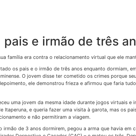
pais e irmão de três a
ua família era contra o relacionamento virtual que ele m
tado os pais e o irmão de três anos enquanto dormiam, e
fluminense. O jovem disse ter cometido os crimes porque se
oimento, ele demonstrou frieza e afirmou que faria tudo d
heceu uma jovem da mesma idade durante jogos virtuais e 
 Itaperuna, e queria fazer uma visita à garota, mas os pais
lacionamento e não permitiram a viagem.
o irmão de 3 anos dormirem, pegou a arma que havia em c
irador Desportivo e Caçador (CAC) – e matou os três. De