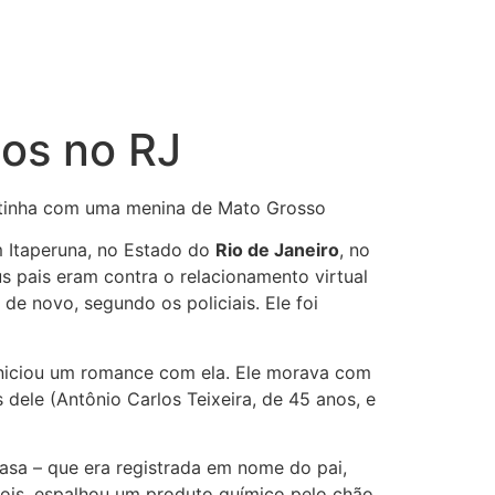
nos no RJ
antinha com uma menina de Mato Grosso
m Itaperuna, no Estado do
Rio de Janeiro
, no
us pais eram contra o relacionamento virtual
e novo, segundo os policiais. Ele foi
iniciou um romance com ela. Ele morava com
 dele (Antônio Carlos Teixeira, de 45 anos, e
asa – que era registrada em nome do pai,
pois, espalhou um produto químico pelo chão