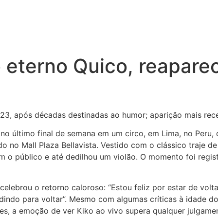
 o eterno Quico, reapa
023, após décadas destinadas ao humor; aparição mais re
 no último final de semana em um circo, em Lima, no Peru, 
no Mall Plaza Bellavista. Vestido com o clássico traje de
om o público e até dedilhou um violão. O momento foi regis
 celebrou o retorno caloroso: “Estou feliz por estar de volt
ndo para voltar”. Mesmo com algumas críticas à idade do 
eles, a emoção de ver Kiko ao vivo supera qualquer julgam