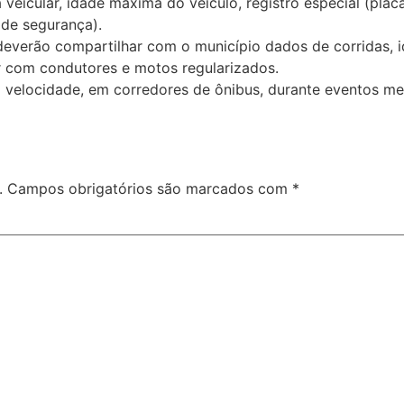
 veicular, idade máxima do veículo, registro especial (pla
 de segurança).
deverão compartilhar com o município dados de corridas, i
ar com condutores e motos regularizados.
a velocidade, em corredores de ônibus, durante eventos me
.
Campos obrigatórios são marcados com
*